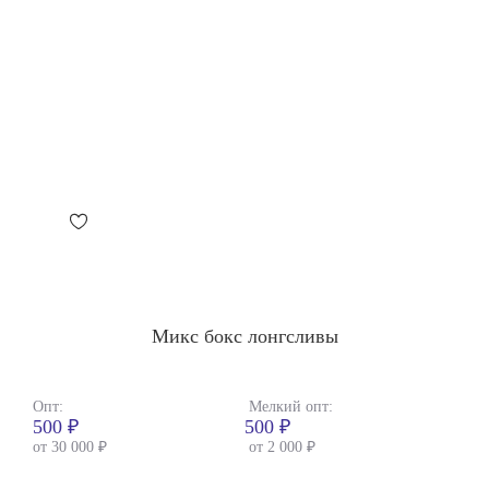
Микс бокс лонгсливы
Опт:
Мелкий опт:
Опт:
500 ₽
500 ₽
400
от 30 000 ₽
от 2 000 ₽
от 3