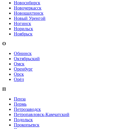
Новосибирск
Новочеркасск
Новошахтинск
Новый Уренгой
Ногинск
Норильск
Ноябрьск
О
Обнинск
Октябрьский
Омск
Оренбург
Орск
Орёл
П
Пенза
Пермь
Петрозаводск
Петропавловск-Камчатский
Подольск
Прокопьевск