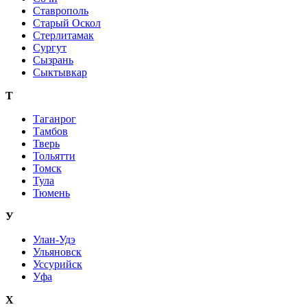
Ставрополь
Старый Оскол
Стерлитамак
Сургут
Сызрань
Сыктывкар
Т
Таганрог
Тамбов
Тверь
Тольятти
Томск
Тула
Тюмень
У
Улан-Удэ
Ульяновск
Уссурийск
Уфа
Х