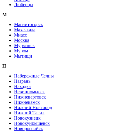
Люберцы
М
Магнитогорск
Махачкала
Миасс
Москва
Мурманск
Муром
Мытищи
Н
Набережные Челны
Назрань
Находка
Невинномысск
Нижневартовск
Нижнекамск
Нижний Новгород
Нижний Тагил
Новокузнецк
Новокуйбышевск
Новороссийск