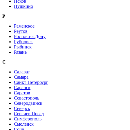
Псков
Пушкино
Р
Раменское
Реутов
Ростов-на-Дону
Рубцовск
Рыбинск
Рязань
С
Салават
Самара
Санкт-Петербург
Саранск
Саратов
Севастополь
Северодвинск
Северск
Сергиев Посад
Симферополь
Смоленск
Сочи