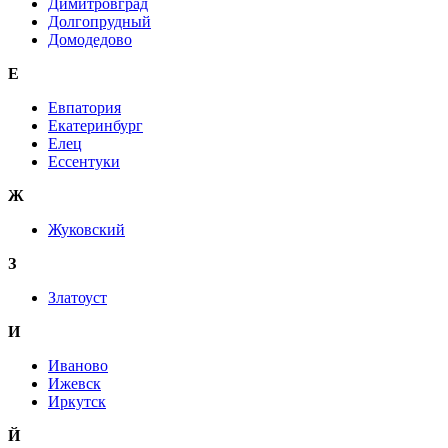
Димитровград
Долгопрудный
Домодедово
Е
Евпатория
Екатеринбург
Елец
Ессентуки
Ж
Жуковский
З
Златоуст
И
Иваново
Ижевск
Иркутск
Й