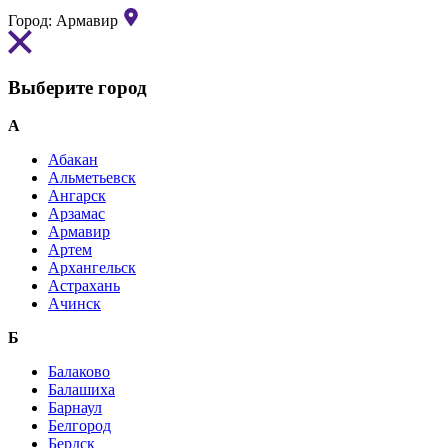
Город:
Армавир
Выберите город
А
Абакан
Альметьевск
Ангарск
Арзамас
Армавир
Артем
Архангельск
Астрахань
Ачинск
Б
Балаково
Балашиха
Барнаул
Белгород
Бердск