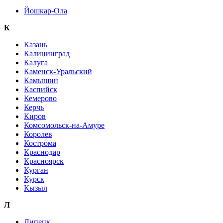
Йошкар-Ола
К
Казань
Калининград
Калуга
Каменск-Уральский
Камышин
Каспийск
Кемерово
Керчь
Киров
Комсомольск-на-Амуре
Королев
Кострома
Краснодар
Красноярск
Курган
Курск
Кызыл
Л
Липецк